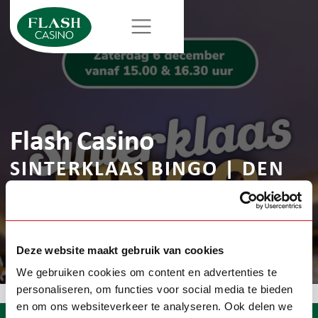
Flash Casino
SINTERKLAAS BINGO | DEN
HELDER
Deze website maakt gebruik van cookies
We gebruiken cookies om content en advertenties te
personaliseren, om functies voor social media te bieden
en om ons websiteverkeer te analyseren. Ook delen we