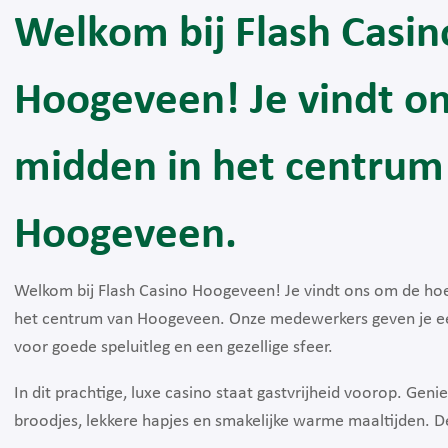
Welkom bij Flash Casin
Hoogeveen! Je vindt on
midden in het centrum
Hoogeveen.
Welkom bij Flash Casino Hoogeveen! Je vindt ons om de ho
het centrum van Hoogeveen. Onze medewerkers geven je 
voor goede speluitleg en een gezellige sfeer.
In dit prachtige, luxe casino staat gastvrijheid voorop. Genie
broodjes, lekkere hapjes en smakelijke warme maaltijden. De 