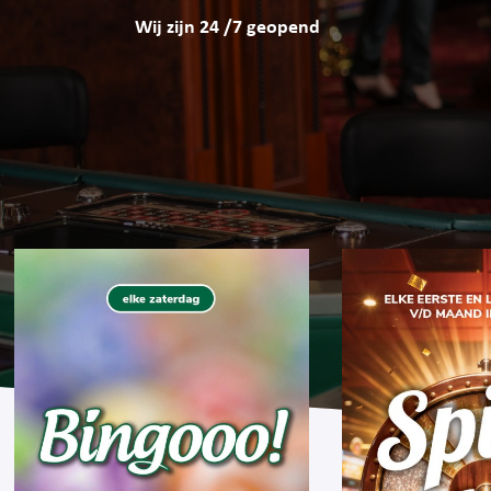
Wij zijn 24 /7 geopend