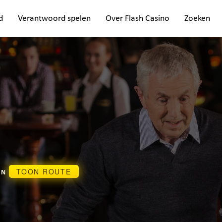
d
Verantwoord spelen
Over Flash Casino
Zoeken
TOON ROUTE
EEN