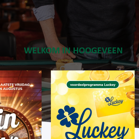
WELKOM IN HOOGEVEEN