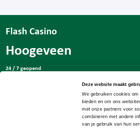
Flash Casino
Hoogeveen
24 / 7 geopend
0528 353 034
-
GROTE KERKSTRAAT 32, 7902 CJ HOOGEV
Deze website maakt gebru
We gebruiken cookies om c
bieden en om ons websitev
met onze partners voor so
combineren met andere info
van je gebruik van hun ser
Contact
Klachtenregeling
Identificatieplicht
Nieuwsbrief
Over F
Disclaimer