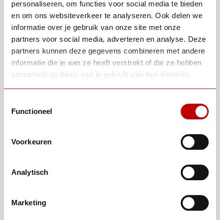
personaliseren, om functies voor social media te bieden
en om ons websiteverkeer te analyseren. Ook delen we
informatie over je gebruik van onze site met onze
partners voor social media, adverteren en analyse. Deze
partners kunnen deze gegevens combineren met andere
informatie die je aan ze heeft verstrekt of die ze hebben
verzameld op basis van je gebruik van hun services.
Toestemmingsselectie
Functioneel
Voorkeuren
MEER INFO
Analytisch
Marketing