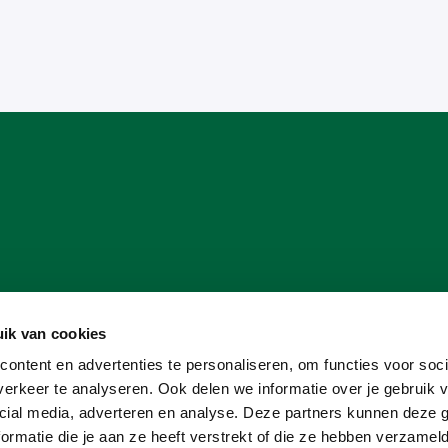
ik van cookies
ontent en advertenties te personaliseren, om functies voor soci
erkeer te analyseren. Ook delen we informatie over je gebruik v
cial media, adverteren en analyse. Deze partners kunnen deze
rmatie die je aan ze heeft verstrekt of die ze hebben verzamel