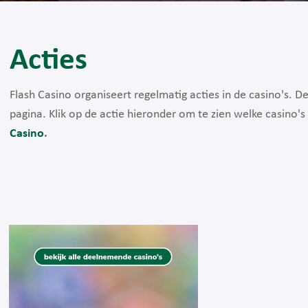
Acties
Flash Casino organiseert regelmatig acties in de casino's. De
pagina. Klik op de actie hieronder om te zien welke casino'
Casino
.