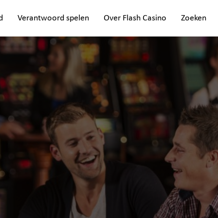
d
Verantwoord spelen
Over Flash Casino
Zoeken