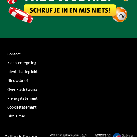
Contact
Klachtenregeling
Identificatieplicht
Nieuwsbrief
Over Flash Casino
Privacystatement
Cookiestatement
Disclaimer