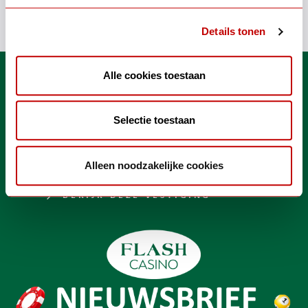
Details tonen
Alle cookies toestaan
Kies jouw casino
Selectie toestaan
Alleen noodzakelijke cookies