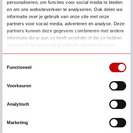
personaliseren, om functies voor social media te bieden
en om ons websiteverkeer te analyseren. Ook delen we
informatie over je gebruik van onze site met onze
partners voor social media, adverteren en analyse. Deze
partners kunnen deze gegevens combineren met andere
informatie die je aan ze heeft verstrekt of die ze hebben
verzameld op basis van je gebruik van hun services.
Toestemmingsselectie
Functioneel
Voorkeuren
MEER INFO
Analytisch
Marketing