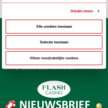
Details tonen
Alle cookies toestaan
Kies jouw casino
Selectie toestaan
Alleen noodzakelijke cookies