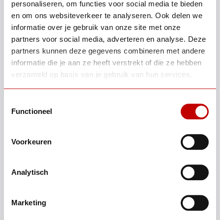
personaliseren, om functies voor social media te bieden
en om ons websiteverkeer te analyseren. Ook delen we
informatie over je gebruik van onze site met onze
partners voor social media, adverteren en analyse. Deze
partners kunnen deze gegevens combineren met andere
informatie die je aan ze heeft verstrekt of die ze hebben
verzameld op basis van je gebruik van hun services.
Toestemmingsselectie
Functioneel
Voorkeuren
MEER INFO
Analytisch
Marketing