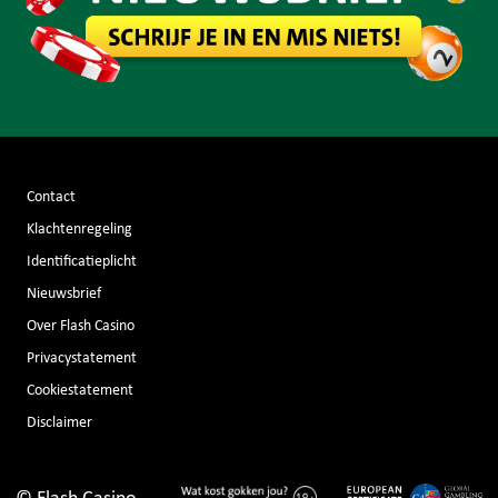
Contact
Klachtenregeling
Identificatieplicht
Nieuwsbrief
Over Flash Casino
Privacystatement
Cookiestatement
Disclaimer