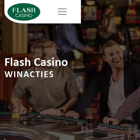
Flash Casino
WINACTIES