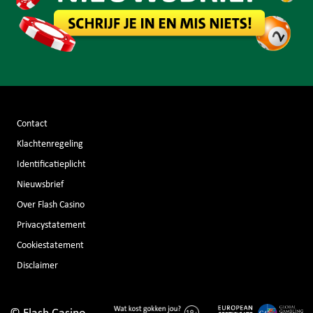
Contact
Klachtenregeling
Identificatieplicht
Nieuwsbrief
Over Flash Casino
Privacystatement
Cookiestatement
Disclaimer