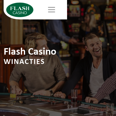
Flash Casino
WINACTIES