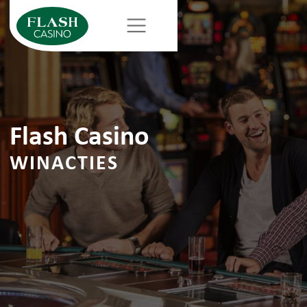
Flash Casino
WINACTIES