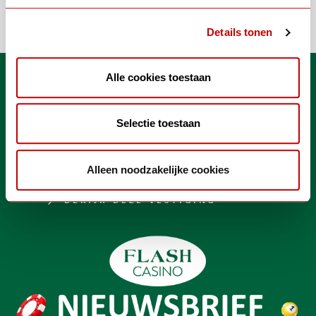
Details tonen
Alle cookies toestaan
Kies jouw casino
Selectie toestaan
Alleen noodzakelijke cookies