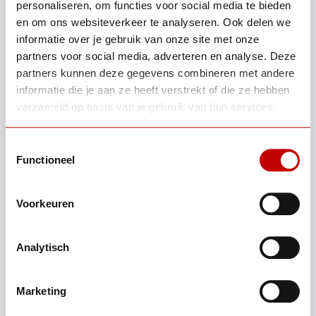
personaliseren, om functies voor social media te bieden
en om ons websiteverkeer te analyseren. Ook delen we
informatie over je gebruik van onze site met onze
partners voor social media, adverteren en analyse. Deze
partners kunnen deze gegevens combineren met andere
informatie die je aan ze heeft verstrekt of die ze hebben
verzameld op basis van je gebruik van hun services.
Toestemmingsselectie
Functioneel
Voorkeuren
MEER INFO
Analytisch
Marketing