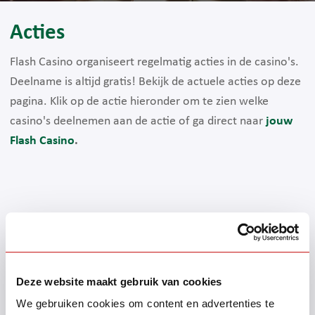
Acties
Flash Casino organiseert regelmatig acties in de casino's.
Deelname is altijd gratis! Bekijk de actuele acties op deze
pagina. Klik op de actie hieronder om te zien welke
casino's deelnemen aan de actie of ga direct naar
jouw
Flash Casino
.
Deze website maakt gebruik van cookies
We gebruiken cookies om content en advertenties te