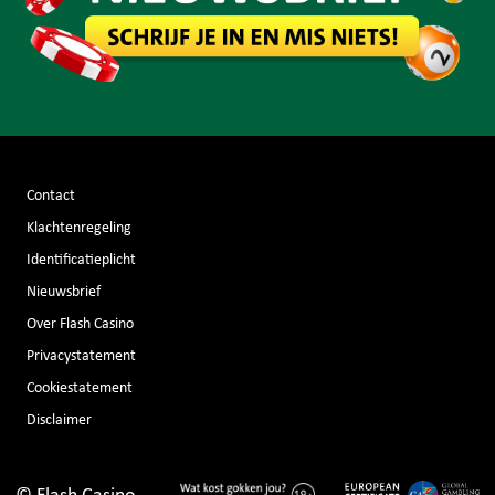
Contact
Klachtenregeling
Identificatieplicht
Nieuwsbrief
Over Flash Casino
Privacystatement
Cookiestatement
Disclaimer