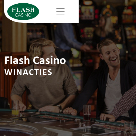
Flash Casino
WINACTIES