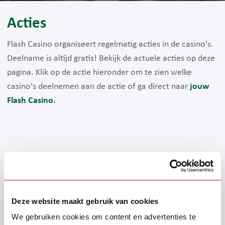
Acties
Flash Casino organiseert regelmatig acties in de casino's.
Deelname is altijd gratis! Bekijk de actuele acties op deze
pagina. Klik op de actie hieronder om te zien welke
casino's deelnemen aan de actie of ga direct naar
jouw
Flash Casino
.
Deze website maakt gebruik van cookies
We gebruiken cookies om content en advertenties te