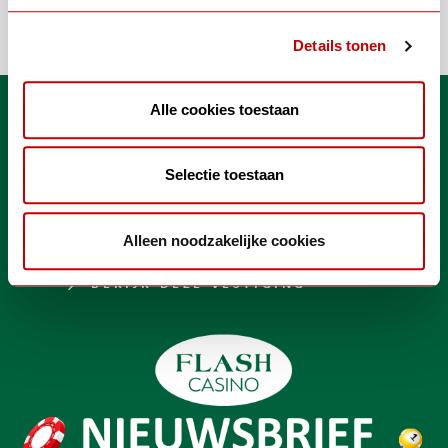
Details tonen
Alle cookies toestaan
Kies jouw casino
Selectie toestaan
Alleen noodzakelijke cookies