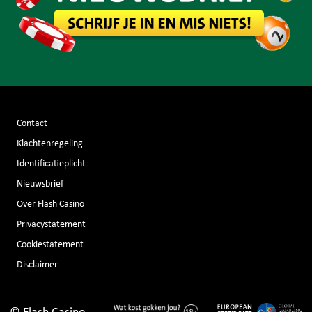
Contact
Klachtenregeling
Identificatieplicht
Nieuwsbrief
Over Flash Casino
Privacystatement
Cookiestatement
Disclaimer