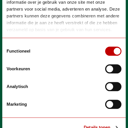
informatie over je gebruik van onze site met onze
partners voor social media, adverteren en analyse. Deze
Kies jouw casino
partners kunnen deze gegevens combineren met andere
informatie die je aan ze heeft verstrekt of die ze hebben
verzameld op basis van je gebruik van hun services.
Toestemmingsselectie
Functioneel
Voorkeuren
Analytisch
Marketing
Details tonen