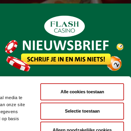
Alle cookies toestaan
al media te
an onze site
no
Selectie toestaan
 gegevens
d op basis
Alleen noodzakelijke cookies