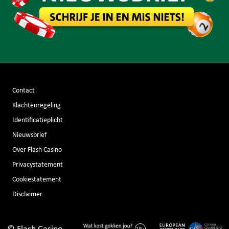
Contact
Klachtenregeling
Identificatieplicht
Nieuwsbrief
Over Flash Casino
Privacystatement
Cookiestatement
Disclaimer