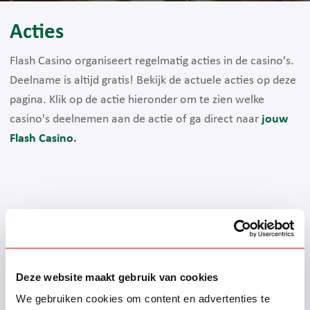
Acties
Flash Casino organiseert regelmatig acties in de casino's.
Deelname is altijd gratis! Bekijk de actuele acties op deze
pagina. Klik op de actie hieronder om te zien welke
casino's deelnemen aan de actie of ga direct naar
jouw
Flash Casino
.
Deze website maakt gebruik van cookies
We gebruiken cookies om content en advertenties te