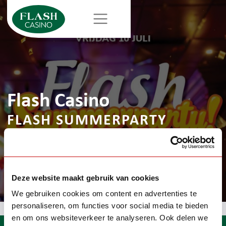
Flash Casino
FLASH SUMMERPARTY
Deze website maakt gebruik van cookies
We gebruiken cookies om content en advertenties te
personaliseren, om functies voor social media te bieden
en om ons websiteverkeer te analyseren. Ook delen we