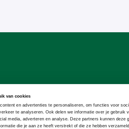
ik van cookies
ontent en advertenties te personaliseren, om functies voor soci
erkeer te analyseren. Ook delen we informatie over je gebruik v
cial media, adverteren en analyse. Deze partners kunnen deze
rmatie die je aan ze heeft verstrekt of die ze hebben verzamel