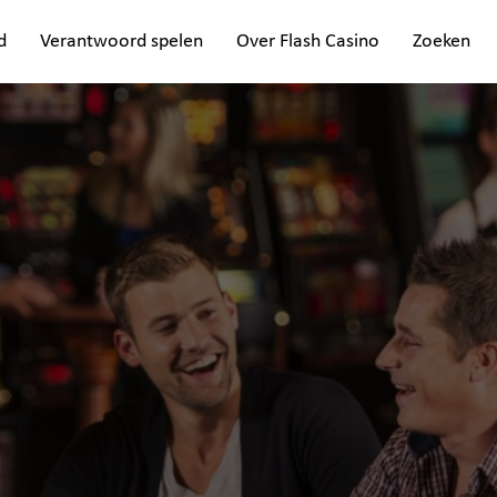
d
Verantwoord spelen
Over Flash Casino
Zoeken