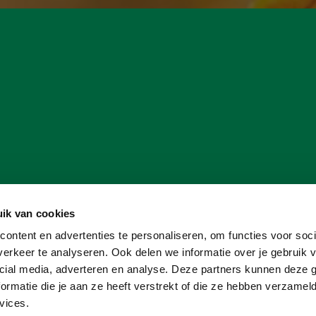
ik van cookies
ontent en advertenties te personaliseren, om functies voor soci
erkeer te analyseren. Ook delen we informatie over je gebruik v
© Flash Casi
lash Casino
Privacystatement
Cookiestatement
cial media, adverteren en analyse. Deze partners kunnen deze
rmatie die je aan ze heeft verstrekt of die ze hebben verzamel
vices.