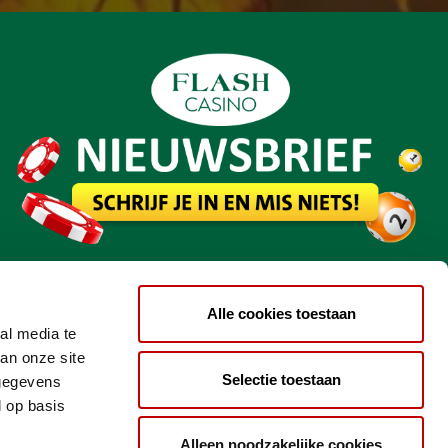
Alle cookies toestaan
al media te
an onze site
no
Selectie toestaan
 gegevens
d op basis
Alleen noodzakelijke cookies